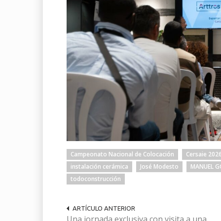
Campeonato Nacional de Colocación
Cersaie 202
instalación cerámica
José Modesto
MANUEL G
todoconstrucción
ARTÍCULO ANTERIOR
Una jornada exclusiva con visita a una