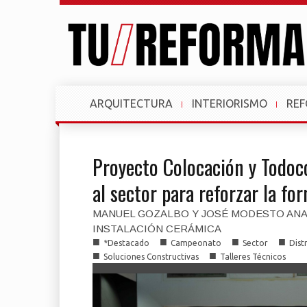
ARQUITECTURA
INTERIORISMO
RE
Proyecto Colocación y Todoc
al sector para reforzar la f
MANUEL GOZALBO Y JOSÉ MODESTO ANAL
INSTALACIÓN CERÁMICA
■
■
■
■
*Destacado
Campeonato
Sector
Dist
■
■
Soluciones Constructivas
Talleres Técnicos