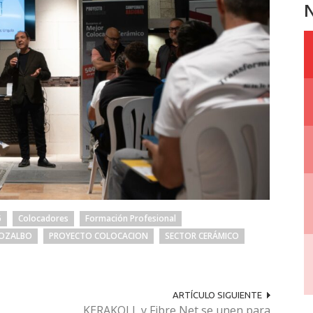
N
6
Colocadores
Formación Profesional
OZALBO
PROYECTO COLOCACION
SECTOR CERÁMICO
ARTÍCULO SIGUIENTE
KERAKOLL y Fibre Net se unen para