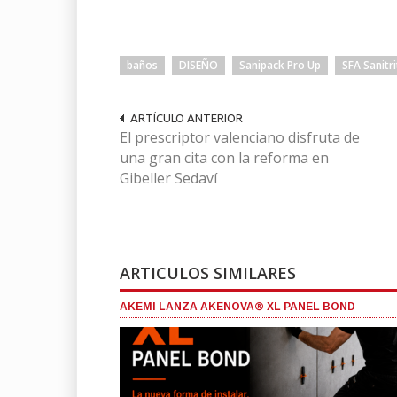
baños
DISEÑO
Sanipack Pro Up
SFA Sanitri
ARTÍCULO ANTERIOR
El prescriptor valenciano disfruta de
una gran cita con la reforma en
Gibeller Sedaví
ARTICULOS SIMILARES
AKEMI LANZA AKENOVA® XL PANEL BOND