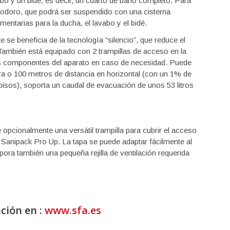
abo y un bidé, es decir, un cuarto de baño completo. Para
nodoro, que podrá ser suspendido con una cisterna
entarias para la ducha, el lavabo y el bidé.
te se beneficia de la tecnología “silencio”, que reduce el
También está equipado con 2 trampillas de acceso en la
os componentes del aparato en caso de necesidad. Puede
ra o 100 metros de distancia en horizontal (con un 1% de
pisos), soporta un caudal de evacuación de unos 53 litros
 opcionalmente una versátil trampilla para cubrir el acceso
Sanipack Pro Up. La tapa se puede adaptar fácilmente al
pora también una pequeña rejilla de ventilación requerida
ción en :
www.sfa.es