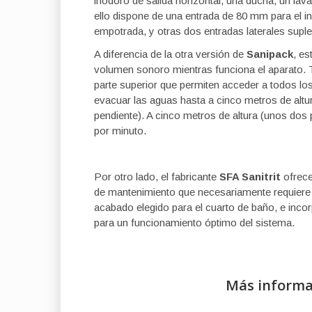
inodoro de salida horizontal, una ducha, un lav
ello dispone de una entrada de 80 mm para el i
empotrada, y otras dos entradas laterales suplem
A diferencia de la otra versión de
Sanipack
, es
volumen sonoro mientras funciona el aparato. 
parte superior que permiten acceder a todos l
evacuar las aguas hasta a cinco metros de altu
pendiente). A cinco metros de altura (unos dos 
por minuto.
Por otro lado, el fabricante
SFA Sanitrit
ofrece
de mantenimiento que necesariamente requiere 
acabado elegido para el cuarto de baño, e incor
para un funcionamiento óptimo del sistema.
Más informa