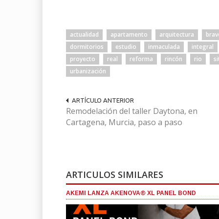
actualidad
apartamento
arquitectura
brav
dormitorios
estudio
inmaculada
integral
proyecto
real
reforma
rincón
rio
s
urbanización
ARTÍCULO ANTERIOR
Remodelación del taller Daytona, en
Cartagena, Murcia, paso a paso
ARTICULOS SIMILARES
AKEMI LANZA AKENOVA® XL PANEL BOND