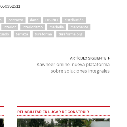
650382511
o
contacto
david
DISEÑO
distribución
interior
interiorismo
marbella
marchante
ituado
terraza
tureforma
tureforma.org
ARTÍCULO SIGUIENTE
Kawneer online: nueva plataforma
sobre soluciones integrales
REHABILITAR EN LUGAR DE CONSTRUIR