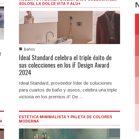
N
SOLOSL LA DOLCE VITA Y ALU+
■
Baños
e
Ideal Standard celebra el triple éxito de
sus colecciones en los iF Design Award
2024
Ideal Standard, proveedor líder de soluciones
para cuartos de baño y aseos, celebra una triple
victoria en los premios iF De ...
ESTÉTICA MINIMALISTA Y PALETA DE COLORES
PA
MODERNA