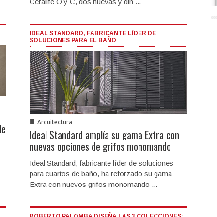
Ceralife O y C, dos nuevas y din ...
IDEAL STANDARD, FABRICANTE LÍDER DE
SOLUCIONES PARA EL BAÑO
■
Arquitectura
de
Ideal Standard amplía su gama Extra con
nuevas opciones de grifos monomando
Ideal Standard, fabricante líder de soluciones
para cuartos de baño, ha reforzado su gama
Extra con nuevos grifos monomando ...
ROBERTO PALOMBA DISEÑA LAS 3 COLECCIONES: