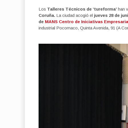
Los
Talleres Técnicos de ‘tureforma’
han v
Coruña.
La ciudad acogió el
jueves 28 de jun
de
MANS Centro de Iniciativas Empresarial
industrial Pocomaco, Quinta Avenida, 91 (A Co