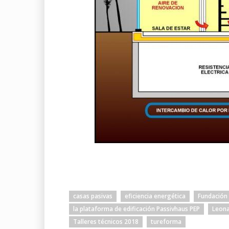
casas pasivas
eficiencia energética
Fundación 
la plataforma de edificación Passivhaus PEP
Leona
Talleres técnicos 2018
tureforma