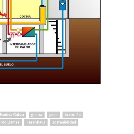
Paideia Galiza
galicia
junio
la coruña
rdo Llamas
Passivhaus
sostenibilidad