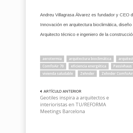
Andreu Villagrasa Álvarez es fundador y CEO 
Innovación en arquitectura bioclimática, diseñ
Arquitecto técnico e ingeniero de la construcció
aerotermia
arquitectura bioclimática
arquitec
ComfoAir 70
eficiencia energética
Passivhaus
vivienda saludable
Zehnder
Zehnder ComfoAir
ARTÍCULO ANTERIOR
Geotiles inspira a arquitectos e
interioristas en TU/REFORMA
Meetings Barcelona