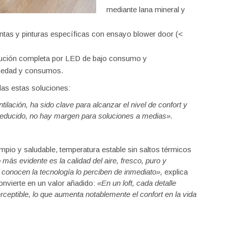
mediante lana mineral y
intas y pinturas específicas con ensayo blower door (<
tución completa por LED de bajo consumo y
umedad y consumos.
odas estas soluciones:
ilación, ha sido clave para alcanzar el nivel de confort y
educido, no hay margen para soluciones a medias
»
.
impio y saludable, temperatura estable sin saltos térmicos
o m
ás evidente es la calidad del aire, fresco, puro y
 conocen la tecnolog
ía lo perciben de inmediato
»
,
explica
onvierte en un valor añadido:
«En un loft, cada detalle
ceptible, lo que aumenta notablemente el confort en la vida