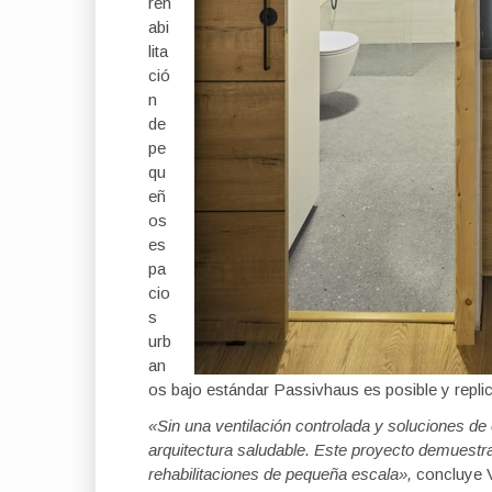
reh
abi
lita
ció
n
de
pe
qu
eñ
os
es
pa
cio
s
urb
an
os bajo estándar Passivhaus es posible y replic
«
Sin una ventilación controlada y soluciones de
arquitectura saludable. Este proyecto demuestra
rehabilitaciones de pequeñ
a escala
»,
concluye V