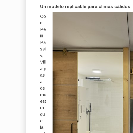
Un modelo replicable para climas c
álidos
Co
n
Pe
tit
Pa
ssi
v,
Vill
agr
as
a
de
mu
est
ra
qu
e
la