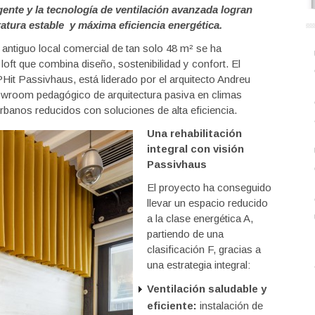
gente y la tecnología de ventilación avanzada logran
atura estable y máxima eficiencia energética.
 antiguo local comercial de tan solo 48 m² se ha
loft que combina diseño, sostenibilidad y confort. El
PHit Passivhaus, está liderado por el arquitecto Andreu
showroom pedagógico de arquitectura pasiva en climas
rbanos reducidos con soluciones de alta eficiencia.
Una rehabilitació
n
integral con visi
ó
n
Passivhaus
El proyecto ha conseguido
llevar un espacio reducido
a la clase energética A,
partiendo de una
clasificación F, gracias a
una estrategia integral:
Ventilación saludable y
eficiente:
instalación de