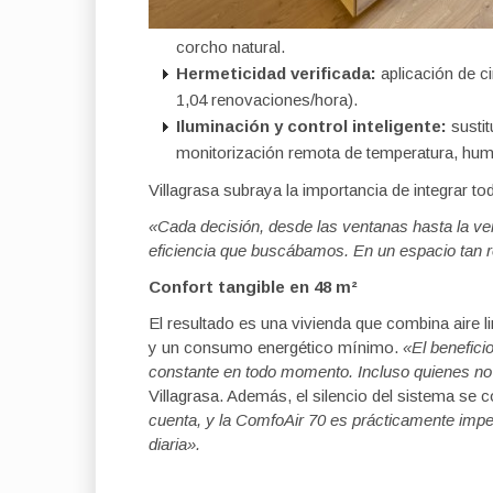
corcho natural.
Hermeticidad verificada:
aplicación de c
1,04 renovaciones/hora).
Iluminación y control inteligente:
susti
monitorización remota de temperatura, h
Villagrasa subraya la importancia de integrar t
«Cada decisión, desde las ventanas hasta la vent
eficiencia que busc
ábamos. En un espacio tan r
Confort tangible en 48 m
²
El resultado es una vivienda que combina aire l
y un consumo energético mínimo.
«El benefici
constante en todo momento. Incluso quienes no
Villagrasa. Además, el silencio del sistema se c
cuenta, y la ComfoAir 70 es pr
ácticamente imper
diaria
»
.