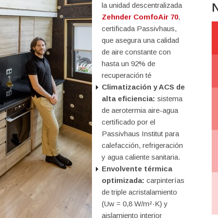
N
la unidad descentralizada
Zehnder ComfoAir 70
,
certificada Passivhaus,
que asegura una calidad
de aire constante con
hasta un 92% de
recuperación té
Climatización y ACS de
alta eficiencia:
sistema
de aerotermia aire-agua
certificado por el
Passivhaus Institut para
calefacción, refrigeración
y agua caliente sanitaria.
Envolvente t
é
rmica
optimizada:
carpinterías
de triple acristalamiento
(Uw = 0,8 W/m²·K) y
aislamiento interior